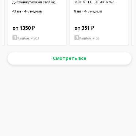
Дистанцирующая стойка;
MINI METAL SPEAKER W/
38,1мм; цилиндрическая;
WIRES
латунь; никель
43 шт - 4-6 недель
8 шт - 4-6 недель
от 1350 ₽
от 351 ₽
Кэшбэк + 203
Кэшбэк + 53
Смотреть все