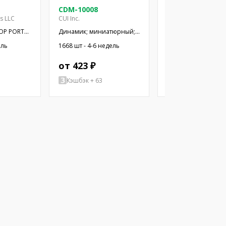
CDM-10008
CDM-12008
es LLC
CUI Inc.
CUI Inc.
OP PORT
Динамик; миниатюрный;
Динамик; миниатю
300мВт; 8Ом; Ø10x2,9мм;
500мВт; 8Ом; Ø12x
ель
1668 шт - 4-6 недель
1357 шт - 4-6 недел
20кГц; Ø: 10мм; ПЭТ
20кГц; Ø: 12мм; ПЭТ
от 423 ₽
от 462 ₽
Кэшбэк + 63
Кэшбэк + 2079