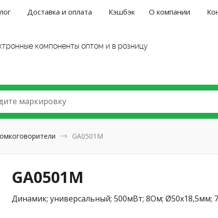
лог
Доставка и оплата
Кэшбэк
О компании
Ко
ктронные компоненты оптом и в розницу
дите маркировку
омкоговорители
GA0501M
GA0501M
Динамик; универсальный; 500мВт; 8Ом; Ø50x18,5мм; 7