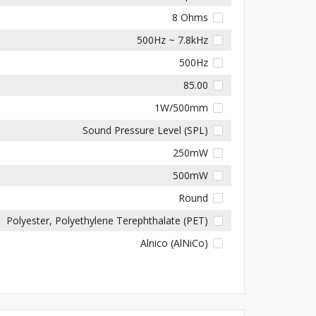
8 Ohms
500Hz ~ 7.8kHz
500Hz
85.00
1W/500mm
Sound Pressure Level (SPL)
250mW
500mW
Round
Polyester, Polyethylene Terephthalate (PET)
Alnico (AlNiCo)