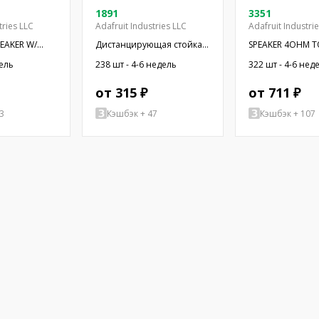
1891
3351
tries LLC
Adafruit Industries LLC
Adafruit Industri
PEAKER W/
Дистанцирующая стойка с
SPEAKER 4OHM T
резьбой; 6,4мм;
OVAL RECT
дель
238 шт - 4-6 недель
322 шт - 4-6 нед
Внутр.резьба: UNC4-40
от 315 ₽
от 711 ₽
3
Кэшбэк + 47
Кэшбэк + 107