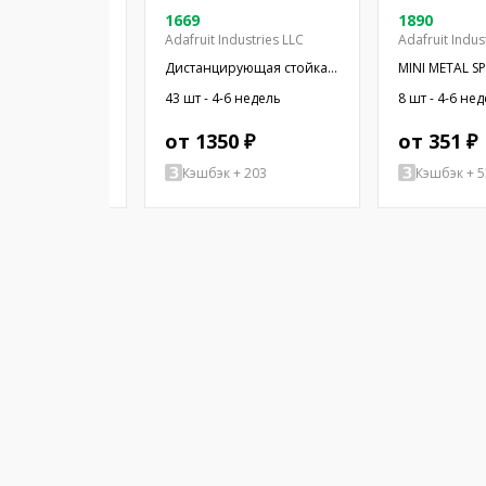
08-03
1669
1890
Adafruit Industries LLC
Adafruit Indus
 миниатюрный;
Дистанцирующая стойка;
MINI METAL S
Ом; Ø16x2,55мм;
38,1мм; цилиндрическая;
WIRES
4-6 недель
43 шт - 4-6 недель
8 шт - 4-6 не
16мм; ПЭТ
латунь; никель
 ₽
от 1350 ₽
от 351 ₽
+ 77
Кэшбэк + 203
Кэшбэк + 5