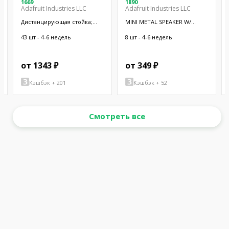
1669
1890
Adafruit Industries LLC
Adafruit Industries LLC
Дистанцирующая стойка;
MINI METAL SPEAKER W/
38,1мм; цилиндрическая;
WIRES
латунь; никель
43 шт - 4-6 недель
8 шт - 4-6 недель
от 1343 ₽
от 349 ₽
Кэшбэк + 201
Кэшбэк + 52
Смотреть все