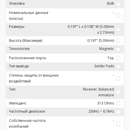
Упаковка
Bulk
Номинальные данные
-
(классы)
Размеры
0.197" L x 0.108" W (5.00mm
x 2.73mm)
Высота (Максимум)
0.197" (5.00mm)
Технология
Magnetic
Расположение порта
Top
Тип вывода
Solder Pads
Степень защиты от внешних
-
воздействий
Тип
Receiver, Balanced
Armature
Импеданс
313 Ohms
Частотный диапазон
200Hz ~ 6.7kHz
Собственная частота
-
колебаний