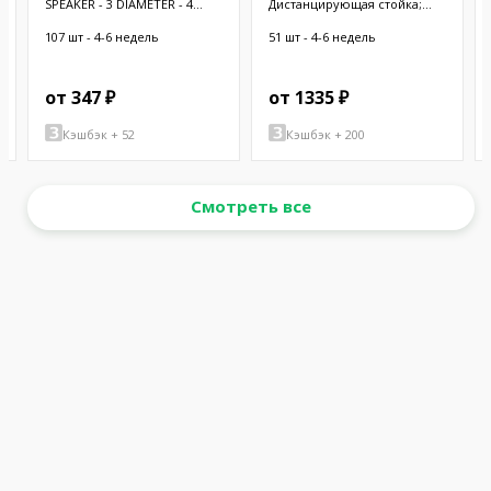
SPEAKER - 3 DIAMETER - 4
Дистанцирующая стойка;
OHM 3 W
38,1мм; цилиндрическая;
латунь; никель
107 шт - 4-6 недель
51 шт - 4-6 недель
от 347 ₽
от 1335 ₽
Кэшбэк + 52
Кэшбэк + 200
Смотреть все