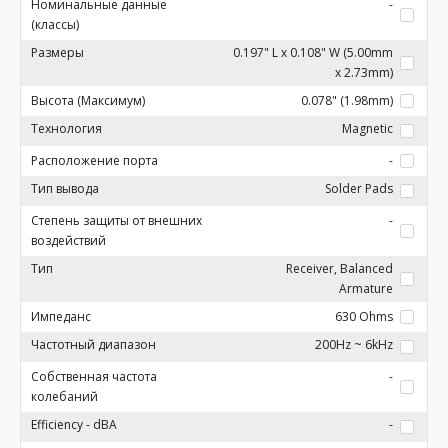
Номинальные данные
-
(классы)
Размеры
0.197" L x 0.108" W (5.00mm
x 2.73mm)
Высота (Максимум)
0.078" (1.98mm)
Технология
Magnetic
Расположение порта
-
Тип вывода
Solder Pads
Степень защиты от внешних
-
воздействий
Тип
Receiver, Balanced
Armature
Импеданс
630 Ohms
Частотный диапазон
200Hz ~ 6kHz
Собственная частота
-
колебаний
Efficiency - dBA
-