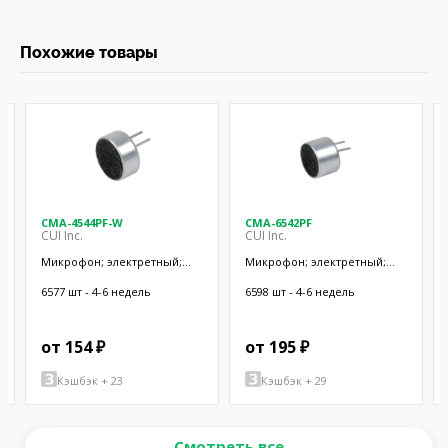
Похожие товары
CMA-4544PF-W
CMA-6542PF
CUI Inc.
CUI Inc.
Микрофон; электретный;
Микрофон; электретный;
20Гц÷20кГц; 2,2кОм; -44дБ;
50Гц÷20кГц; 2,2кОм; -42дБ;
Ø9,7x4,5мм; SMT
Ø9,4x6,5мм; SMT
6577 шт - 4-6 недель
6598 шт - 4-6 недель
от 154 ₽
от 195 ₽
Кэшбэк + 23
Кэшбэк + 29
Смотреть все