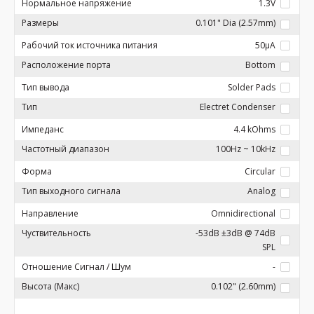
Нормальное напряжение
1.3V
Размеры
0.101" Dia (2.57mm)
Рабочий ток источника питания
50µA
Расположение порта
Bottom
Тип вывода
Solder Pads
Тип
Electret Condenser
Импеданс
4.4 kOhms
Частотный диапазон
100Hz ~ 10kHz
Форма
Circular
Тип выходного сигнала
Analog
Направление
Omnidirectional
Чуствительность
-53dB ±3dB @ 74dB
SPL
Отношение Сигнал / Шум
-
Высота (Макс)
0.102" (2.60mm)