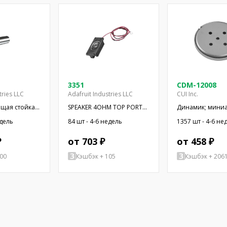
3351
CDM-12008
tries LLC
Adafruit Industries LLC
CUI Inc.
щая стойка;
SPEAKER 4OHM TOP PORT
Динамик; мини
ндрическая;
OVAL RECT
500мВт; 8Ом; Ø
едель
84 шт - 4-6 недель
1357 шт - 4-6 не
ль
20кГц; Ø: 12мм; 
₽
от 703 ₽
от 458 ₽
00
Кэшбэк + 105
Кэшбэк + 206