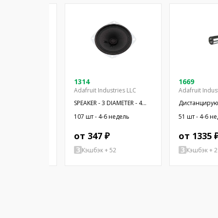
44
1314
1669
Adafruit Industries LLC
Adafruit Indus
 миниатюрный;
SPEAKER - 3 DIAMETER - 4
Дистанцирую
20x14x3,2мм;
OHM 3 W
38,1мм; цили
-6 недель
107 шт - 4-6 недель
51 шт - 4-6 н
латунь; нике
 ₽
от 347 ₽
от 1335 
+ 123
Кэшбэк + 52
Кэшбэк + 2