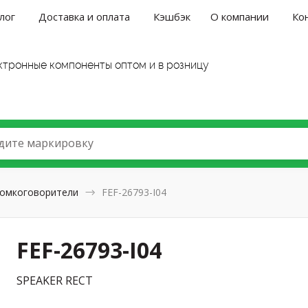
лог
Доставка и оплата
Кэшбэк
О компании
Ко
ктронные компоненты оптом и в розницу
дите маркировку
омкоговорители
FEF-26793-I04
FEF-26793-I04
SPEAKER RECT