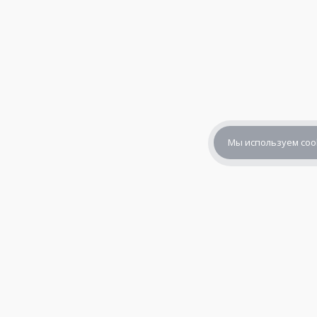
Мы используем coo
+7 (800) 302-65-54
+7 (495) 133-39-03
info@zener.ru