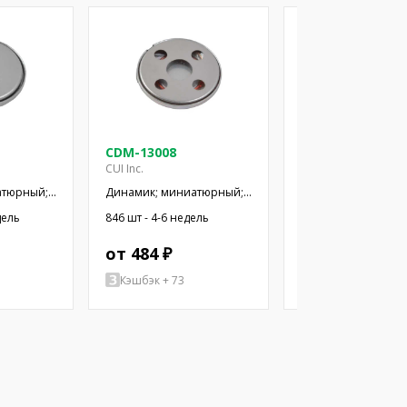
CDM-13008
CDM-20008
CUI Inc.
CUI Inc.
атюрный;
Динамик; миниатюрный;
Динамик; миниатю
12x3мм;
200мВт; 8Ом; Ø13x2,9мм;
300мВт; 8Ом; Ø20x3
дель
846 шт - 4-6 недель
257 шт - 4-6 недель
ПЭТ
20кГц; Ø: 13мм; ПЭТ
7кГц; Ø: 20мм; PEN
от 484 ₽
от 507 ₽
1
Кэшбэк + 73
Кэшбэк + 76