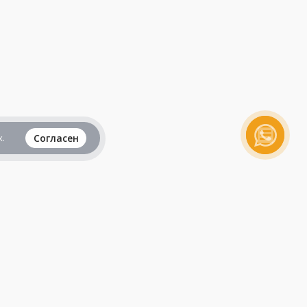
.
Согласен
Вся информация представленная на данном
сайте, не является рекламой и публичной
офертой и носит исключительно
ознакомительный характер.
Продолжая пользоваться сайтом, вы
принимаете все
пользовательские соглашения
.