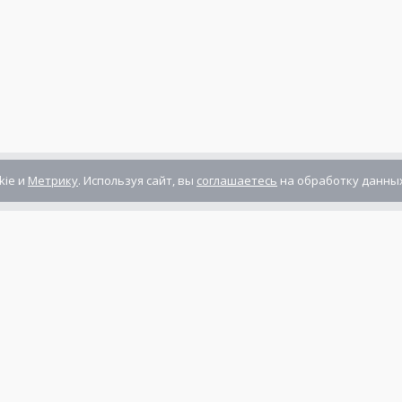
kie и
Метрику
. Используя сайт, вы
соглашаетесь
на обработку данных
Компания сертифицирована
ГОСТ ISO 9001-2011
(ISO 9001:2008)
Режим работы: Пн-Пт: 10.00 - 17.00
Сб-Вс: выходной