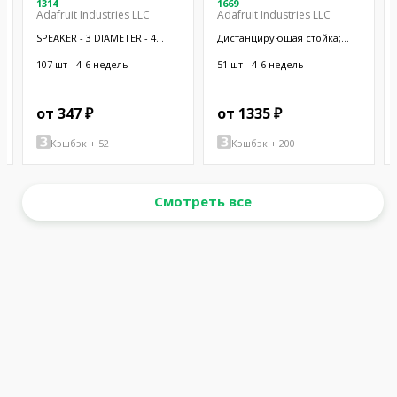
1314
1669
Adafruit Industries LLC
Adafruit Industries LLC
SPEAKER - 3 DIAMETER - 4
Дистанцирующая стойка;
OHM 3 W
38,1мм; цилиндрическая;
латунь; никель
107 шт - 4-6 недель
51 шт - 4-6 недель
от 347 ₽
от 1335 ₽
Кэшбэк + 52
Кэшбэк + 200
Смотреть все