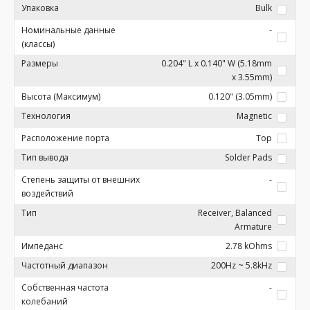
Упаковка
Bulk
Номинальные данные
-
(классы)
Размеры
0.204" L x 0.140" W (5.18mm
x 3.55mm)
Высота (Максимум)
0.120" (3.05mm)
Технология
Magnetic
Расположение порта
Top
Тип вывода
Solder Pads
Степень защиты от внешних
-
воздействий
Тип
Receiver, Balanced
Armature
Импеданс
2.78 kOhms
Частотный диапазон
200Hz ~ 5.8kHz
Собственная частота
-
колебаний