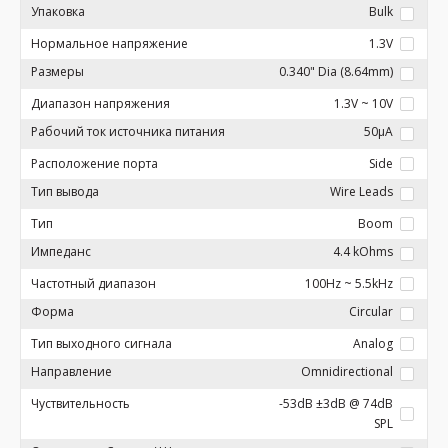
Упаковка
Bulk
Нормальное напряжение
1.3V
Размеры
0.340" Dia (8.64mm)
Диапазон напряжения
1.3V ~ 10V
Рабочий ток источника питания
50µA
Расположение порта
Side
Тип вывода
Wire Leads
Тип
Boom
Импеданс
4.4 kOhms
Частотный диапазон
100Hz ~ 5.5kHz
Форма
Circular
Тип выходного сигнала
Analog
Направление
Omnidirectional
Чуствительность
-53dB ±3dB @ 74dB
SPL