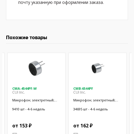
почту указанную при оформлении заказа.
Похожие товары
CMA-4544PF-W
CMB-6544PF
CUI Inc.
CUI Inc.
Микрофон; электретный;
Микрофон; электретный;
20Гц÷20кГц; 2,2кОм; -44дБ;
20Гц÷20кГц; 1кОм; -44дБ;
Ø9,7x4,5мм; SMT
Ø9,4x6,5мм; 500мкА
9410 шт - 4-6 недель
34695 шт - 4-6 недель
от 153 ₽
от 162 ₽