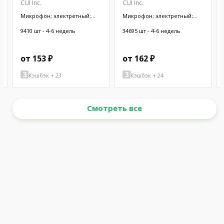
CUI Inc.
CUI Inc.
Микрофон; электретный;
Микрофон; электретный;
20Гц÷20кГц; 2,2кОм; -44дБ;
20Гц÷20кГц; 1кОм; -44дБ;
Ø9,7x4,5мм; SMT
Ø9,4x6,5мм; 500мкА
9410 шт - 4-6 недель
34695 шт - 4-6 недель
от 153 ₽
от 162 ₽
Кэшбэк + 23
Кэшбэк + 24
Смотреть все