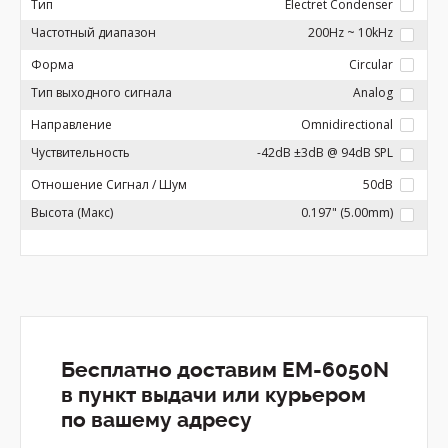
Тип
Electret Condenser
Частотный диапазон
200Hz ~ 10kHz
Форма
Circular
Тип выходного сигнала
Analog
Направление
Omnidirectional
Чуствительность
-42dB ±3dB @ 94dB SPL
Отношение Сигнал / Шум
50dB
Высота (Макс)
0.197" (5.00mm)
Бесплатно доставим EM-6050N
в пункт выдачи или курьером
по вашему адресу