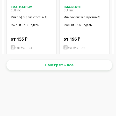
CMA-4544PF-W
CMA-6542PF
CUI Inc.
CUI Inc.
Микрофон; электретный;
Микрофон; электретный;
20Гц÷20кГц; 2,2кОм; -44дБ;
50Гц÷20кГц; 2,2кОм; -42дБ;
Ø9,7x4,5мм; SMT
Ø9,4x6,5мм; SMT
6577 шт - 4-6 недель
6598 шт - 4-6 недель
от 155 ₽
от 196 ₽
Кэшбэк + 23
Кэшбэк + 29
Смотреть все