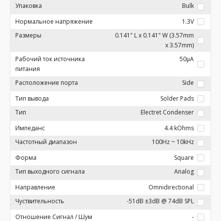
Упаковка
Bulk
Нормальное напряжение
1.3V
Размеры
0.141" L x 0.141" W (3.57mm
x 3.57mm)
Рабочий ток источника
50µA
питания
Расположение порта
Side
Тип вывода
Solder Pads
Тип
Electret Condenser
Импеданс
4.4 kOhms
Частотный диапазон
100Hz ~ 10kHz
Форма
Square
Тип выходного сигнала
Analog
Направление
Omnidirectional
Чуствительность
-51dB ±3dB @ 74dB SPL
Отношение Сигнал / Шум
-