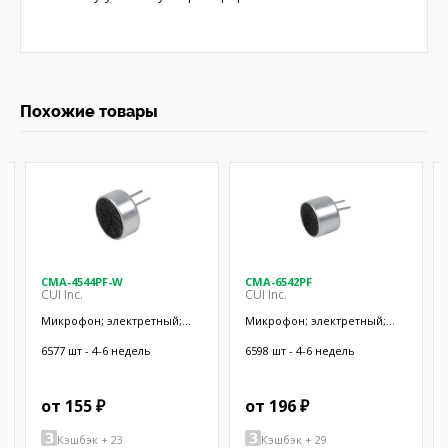
Похожие товары
CMA-4544PF-W
CMA-6542PF
CUI Inc.
CUI Inc.
Микрофон; электретный;
Микрофон; электретный;
20Гц÷20кГц; 2,2кОм; -44дБ;
50Гц÷20кГц; 2,2кОм; -42дБ;
Ø9,7x4,5мм; SMT
Ø9,4x6,5мм; SMT
6577 шт - 4-6 недель
6598 шт - 4-6 недель
от 155 ₽
от 196 ₽
Кэшбэк + 23
Кэшбэк + 29