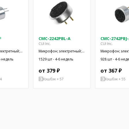
F
CMC-2242PBL-A
CMC-2742PBJ
CUI Inc.
CUI Inc.
лектретный;
Микрофон; электретный;
Микрофон; элек
кОм; -44дБ;
100Гц÷20кГц; 2,2кОм;
100Гц÷20кГц; 2,
6 недель
1529 шт - 4-6 недель
928 шт - 4-6 нед
500мкА
-42дБ; Ø6x2,2мм; 2÷10В
-42дБ; Ø6x2,7мм
от 379 ₽
от 367 ₽
4
Кэшбэк + 57
Кэшбэк + 55