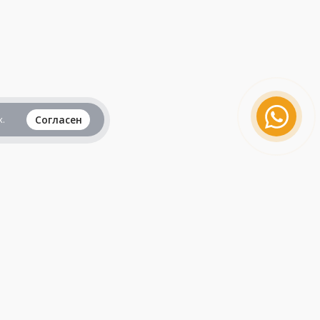
.
Согласен
Вся информация представленная на данном
сайте, не является рекламой и публичной
офертой и носит исключительно
ознакомительный характер.
Продолжая пользоваться сайтом, вы
принимаете все
пользовательские соглашения
.