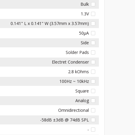
Bulk
1.3V
0.141" L x 0.141" W (3.57mm x 3.57mm)
50µA
Side
Solder Pads
Electret Condenser
2.8 kOhms
100Hz ~ 10kHz
Square
Analog
Omnidirectional
-58dB ±3dB @ 74dB SPL
-