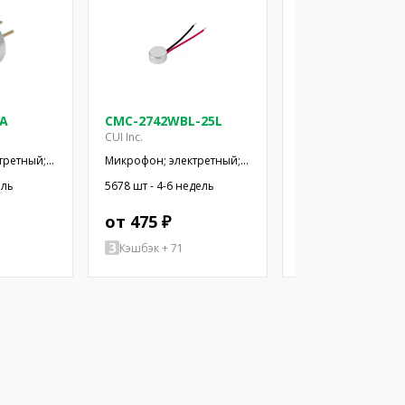
-A
CMC-2742WBL-25L
CMC-3015-44L10
CUI Inc.
CUI Inc.
третный;
Микрофон; электретный;
Микрофон; электре
2кОм;
100Гц÷20кГц; 2,2кОм;
100Гц÷20кГц; 2,2кО
ель
5678 шт - 4-6 недель
285 шт - 4-6 недель
; 2÷10В
-42дБ; Ø6x2,7мм; 2÷10В
-44дБ; Ø3x1,5мм; 2
от 475 ₽
от 505 ₽
Кэшбэк + 71
Кэшбэк + 76