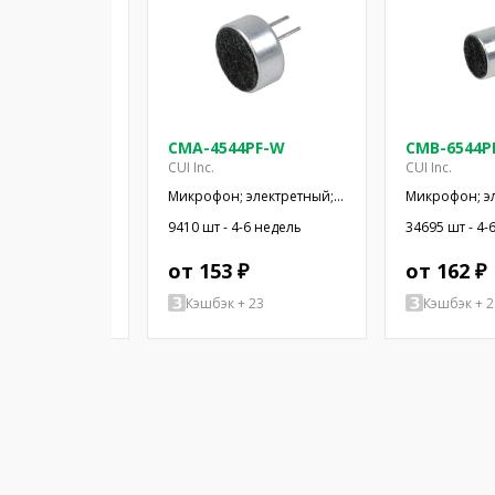
5-25T
CMA-4544PF-W
CMB-6544P
CUI Inc.
CUI Inc.
 электретный;
Микрофон; электретный;
Микрофон; э
ц; 2,2кОм;
20Гц÷20кГц; 2,2кОм; -44дБ;
20Гц÷20кГц; 1
-6 недель
9410 шт - 4-6 недель
34695 шт - 4-
x1,5мм; 3÷10В
Ø9,7x4,5мм; SMT
Ø9,4x6,5мм; 
 ₽
от 153 ₽
от 162 ₽
+ 75
Кэшбэк + 23
Кэшбэк + 2