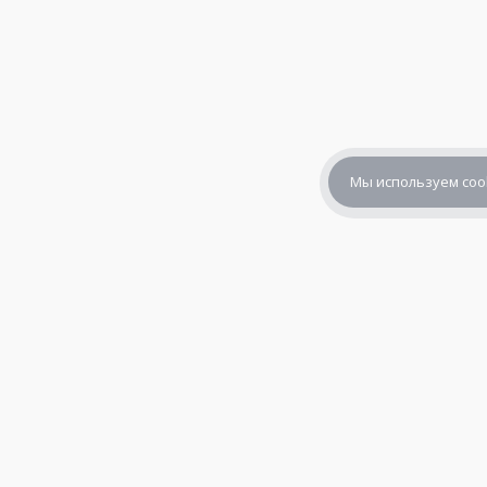
Мы используем coo
+7 (800) 302-65-54
+7 (495) 133-39-03
info@zener.ru