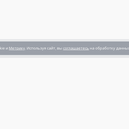
kie и
Метрику
. Используя сайт, вы
соглашаетесь
на обработку данных
Компания сертифицирована
ГОСТ ISO 9001-2011
(ISO 9001:2008)
Режим работы: Пн-Пт: 10.00 - 17.00
Сб-Вс: выходной