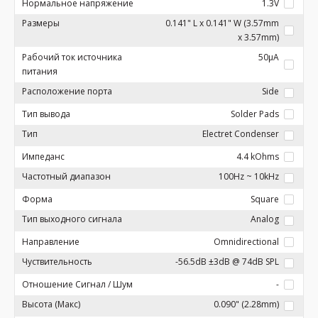
Нормальное напряжение
1.3V
Размеры
0.141" L x 0.141" W (3.57mm
x 3.57mm)
Рабочий ток источника
50µA
питания
Расположение порта
Side
Тип вывода
Solder Pads
Тип
Electret Condenser
Импеданс
4.4 kOhms
Частотный диапазон
100Hz ~ 10kHz
Форма
Square
Тип выходного сигнала
Analog
Направление
Omnidirectional
Чуствительность
-56.5dB ±3dB @ 74dB SPL
Отношение Сигнал / Шум
-
Высота (Макс)
0.090" (2.28mm)