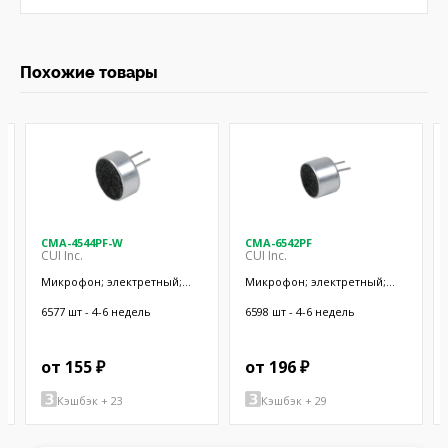
Похожие товары
CMA-4544PF-W
CMA-6542PF
CUI Inc.
CUI Inc.
Микрофон; электретный;
Микрофон; электретный;
20Гц÷20кГц; 2,2кОм; -44дБ;
50Гц÷20кГц; 2,2кОм; -42дБ;
Ø9,7x4,5мм; SMT
Ø9,4x6,5мм; SMT
6577 шт - 4-6 недель
6598 шт - 4-6 недель
от 155 ₽
от 196 ₽
Кэшбэк + 23
Кэшбэк + 29