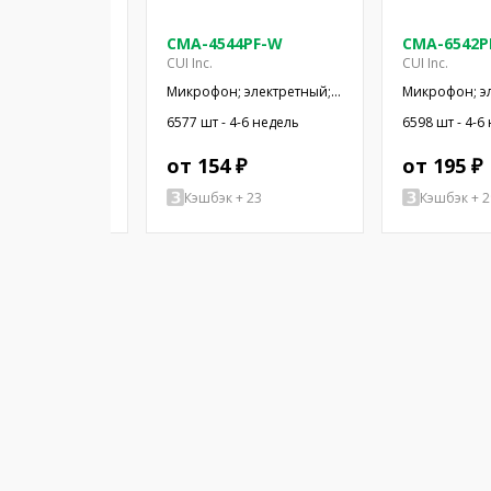
5-130T
CMA-4544PF-W
CMA-6542P
CUI Inc.
CUI Inc.
 электретный;
Микрофон; электретный;
Микрофон; э
ц; 2,2кОм;
20Гц÷20кГц; 2,2кОм; -44дБ;
50Гц÷20кГц; 2
аличии
6577 шт - 4-6 недель
6598 шт - 4-6
x1,5мм; 2÷10В
Ø9,7x4,5мм; SMT
Ø9,4x6,5мм; 
-6 недель
 ₽
от 154 ₽
от 195 ₽
+ 88
Кэшбэк + 23
Кэшбэк + 2