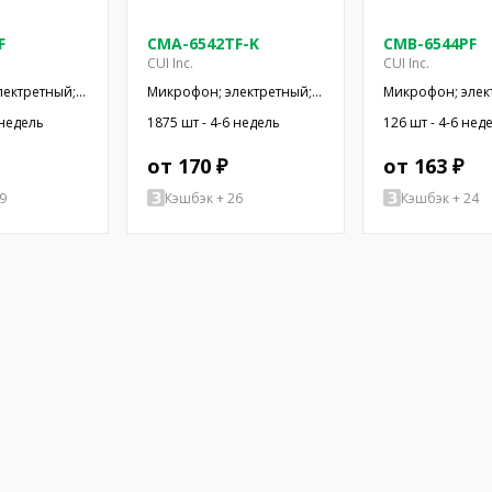
F
CMA-6542TF-K
CMB-6544PF
CUI Inc.
CUI Inc.
лектретный;
Микрофон; электретный;
Микрофон; элек
,2кОм; -42дБ;
100Гц÷20кГц; 1,5кОм;
20Гц÷20кГц; 1кОм
 недель
1875 шт - 4-6 недель
126 шт - 4-6 нед
SMT
-42дБ; Ø9,4x6,5мм
Ø9,4x6,5мм; 500
от 170 ₽
от 163 ₽
9
Кэшбэк + 26
Кэшбэк + 24