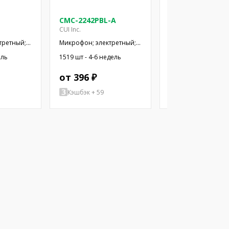
CMC-2242PBL-A
CMC-2742PBJ-A
CUI Inc.
CUI Inc.
третный;
Микрофон; электретный;
Микрофон; электре
; -44дБ;
100Гц÷20кГц; 2,2кОм;
100Гц÷20кГц; 2,2кО
ель
1519 шт - 4-6 недель
928 шт - 4-6 недель
мкА
-42дБ; Ø6x2,2мм; 2÷10В
-42дБ; Ø6x2,7мм; 2
от 396 ₽
от 383 ₽
Кэшбэк + 59
Кэшбэк + 57