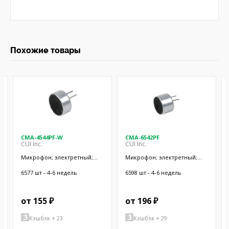
Похожие товары
CMA-4544PF-W
CMA-6542PF
CUI Inc.
CUI Inc.
Микрофон; электретный;
Микрофон; электретный;
20Гц÷20кГц; 2,2кОм; -44дБ;
50Гц÷20кГц; 2,2кОм; -42дБ;
Ø9,7x4,5мм; SMT
Ø9,4x6,5мм; SMT
6577 шт - 4-6 недель
6598 шт - 4-6 недель
от 155 ₽
от 196 ₽
Кэшбэк + 23
Кэшбэк + 29