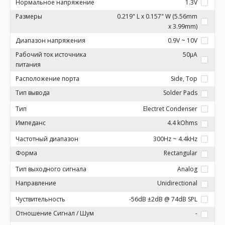
Нормальное напряжение
1.3V
Размеры
0.219" L x 0.157" W (5.56mm
x 3.99mm)
Диапазон напряжения
0.9V ~ 10V
Рабочий ток источника
50µA
питания
Расположение порта
Side, Top
Тип вывода
Solder Pads
Тип
Electret Condenser
Импеданс
4.4 kOhms
Частотный диапазон
300Hz ~ 4.4kHz
Форма
Rectangular
Тип выходного сигнала
Analog
Направление
Unidirectional
Чуствительность
-56dB ±2dB @ 74dB SPL
Отношение Сигнал / Шум
-