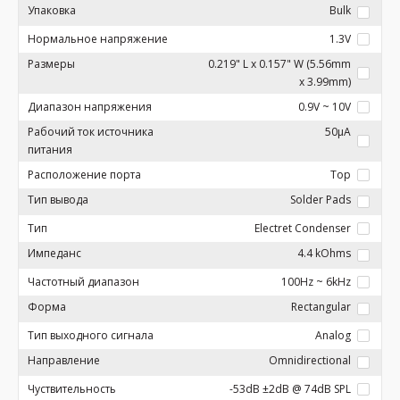
Упаковка
Bulk
Нормальное напряжение
1.3V
Размеры
0.219" L x 0.157" W (5.56mm
x 3.99mm)
Диапазон напряжения
0.9V ~ 10V
Рабочий ток источника
50µA
питания
Расположение порта
Top
Тип вывода
Solder Pads
Тип
Electret Condenser
Импеданс
4.4 kOhms
Частотный диапазон
100Hz ~ 6kHz
Форма
Rectangular
Тип выходного сигнала
Analog
Направление
Omnidirectional
Чуствительность
-53dB ±2dB @ 74dB SPL