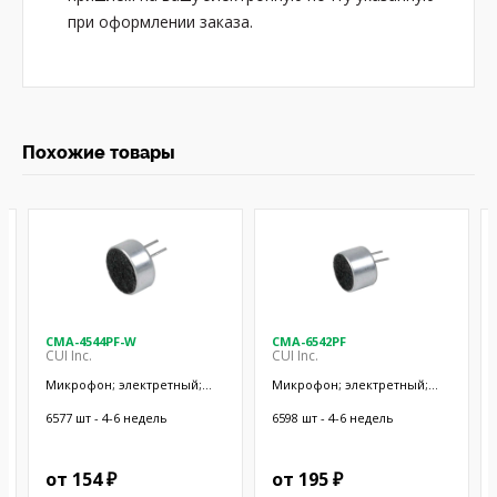
при оформлении заказа.
Похожие товары
CMA-4544PF-W
CMA-6542PF
CUI Inc.
CUI Inc.
Микрофон; электретный;
Микрофон; электретный;
20Гц÷20кГц; 2,2кОм; -44дБ;
50Гц÷20кГц; 2,2кОм; -42дБ;
Ø9,7x4,5мм; SMT
Ø9,4x6,5мм; SMT
6577 шт - 4-6 недель
6598 шт - 4-6 недель
от 154 ₽
от 195 ₽