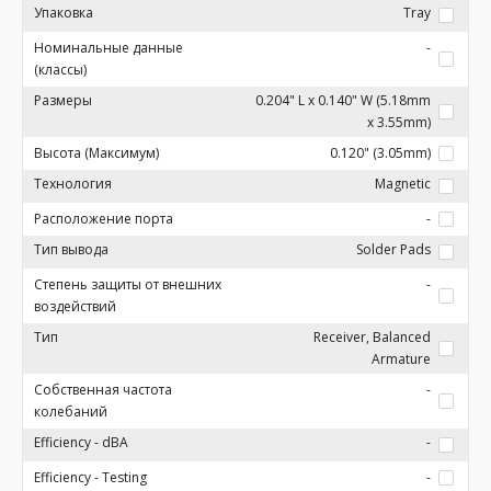
Упаковка
Tray
Номинальные данные
-
(классы)
Размеры
0.204" L x 0.140" W (5.18mm
x 3.55mm)
Высота (Максимум)
0.120" (3.05mm)
Технология
Magnetic
Расположение порта
-
Тип вывода
Solder Pads
Степень защиты от внешних
-
воздействий
Тип
Receiver, Balanced
Armature
Собственная частота
-
колебаний
Efficiency - dBA
-
Efficiency - Testing
-