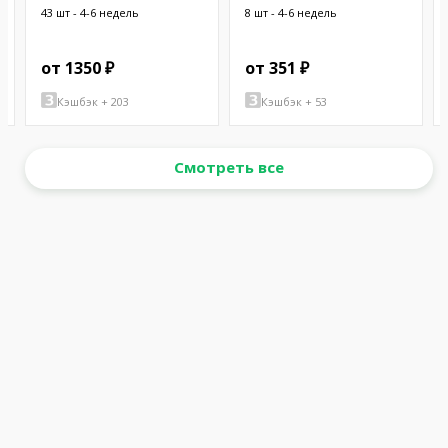
латунь; никель
43 шт - 4-6 недель
8 шт - 4-6 недель
от 1350 ₽
от 351 ₽
Кэшбэк + 203
Кэшбэк + 53
Смотреть все