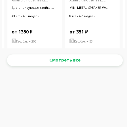
Adafruit Industries LLC
Adafruit Industries LLC
Дистанцирующая стойка;
MINI METAL SPEAKER W/
38,1мм; цилиндрическая;
WIRES
латунь; никель
43 шт - 4-6 недель
8 шт - 4-6 недель
от 1350 ₽
от 351 ₽
Кэшбэк + 203
Кэшбэк + 53
Смотреть все