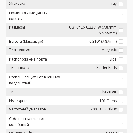
Упаковка
Tray
Номинальные данные
-
(классы)
Размеры
0.310" L x 0.220" W (7.87mm
x 5.59mm)
Высота (Максимум)
0.310" (7.87mm)
Технология
Magnetic
Расположение порта
Side
Тип вывода
Solder Pads
Степень защиты от внешних
-
воздействий
Тип
Receiver
Импеданс
101 Ohms
Частотный диапазон
200Hz ~ 6.1kHz
Собственная частота
-
колебаний
Efficiency - dBA
109.50