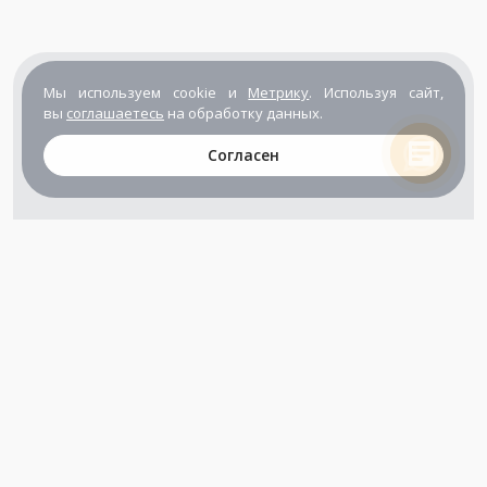
Мы используем cookie и
Метрику
. Используя сайт,
вы
соглашаетесь
на обработку данных.
Согласен
+7 (800) 302-65-54
+7 (495) 133-39-03
info@zener.ru
Компания сертифицирована