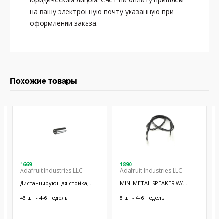
на вашу электронную почту указанную при
оформлении заказа.
Похожие товары
1669
1890
Adafruit Industries LLC
Adafruit Industries LLC
Дистанцирующая стойка;
MINI METAL SPEAKER W/
38,1мм; цилиндрическая;
WIRES
латунь; никель
43 шт - 4-6 недель
8 шт - 4-6 недель