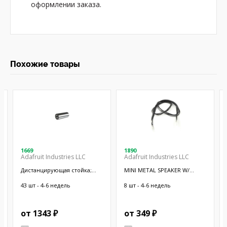
оформлении заказа.
Похожие товары
1669
1890
Adafruit Industries LLC
Adafruit Industries LLC
Дистанцирующая стойка;
MINI METAL SPEAKER W/
38,1мм; цилиндрическая;
WIRES
латунь; никель
43 шт - 4-6 недель
8 шт - 4-6 недель
от 1343 ₽
от 349 ₽