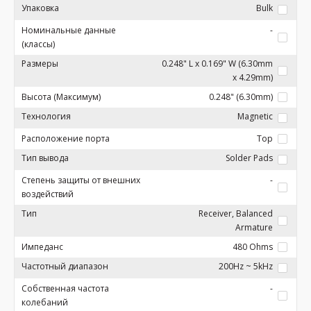
Упаковка
Bulk
Номинальные данные
-
(классы)
Размеры
0.248" L x 0.169" W (6.30mm
x 4.29mm)
Высота (Максимум)
0.248" (6.30mm)
Технология
Magnetic
Расположение порта
Top
Тип вывода
Solder Pads
Степень защиты от внешних
-
воздействий
Тип
Receiver, Balanced
Armature
Импеданс
480 Ohms
Частотный диапазон
200Hz ~ 5kHz
Собственная частота
-
колебаний