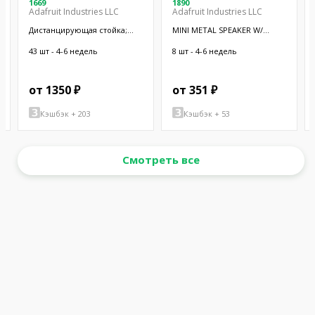
1669
1890
Adafruit Industries LLC
Adafruit Industries LLC
Дистанцирующая стойка;
MINI METAL SPEAKER W/
38,1мм; цилиндрическая;
WIRES
латунь; никель
43 шт - 4-6 недель
8 шт - 4-6 недель
от 1350 ₽
от 351 ₽
Кэшбэк + 203
Кэшбэк + 53
Смотреть все