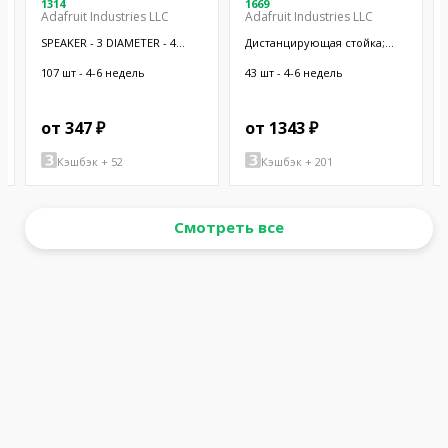
1314
1669
Adafruit Industries LLC
Adafruit Industries LLC
SPEAKER - 3 DIAMETER - 4
Дистанцирующая стойка;
OHM 3 W
38,1мм; цилиндрическая;
латунь; никель
107 шт - 4-6 недель
43 шт - 4-6 недель
от 347 ₽
от 1343 ₽
Кэшбэк + 52
Кэшбэк + 201
Смотреть все