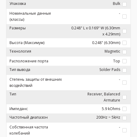
Упаковка
Bulk
Номинальные данные
-
(классы)
Размеры
0.248" L x 0.169" W (6.30mm
x 4.29mm)
Высота (Максимум)
0.248" (6.30mm)
Технология
Magnetic
Расположение порта
Top
Тип вывода
Solder Pads
Степень защиты от внешних
-
воздействий
Тип
Receiver, Balanced
Armature
Импеданс
5.9 kOhms
Частотный диапазон
200Hz ~ 5kHz
Собственная частота
-
колебаний