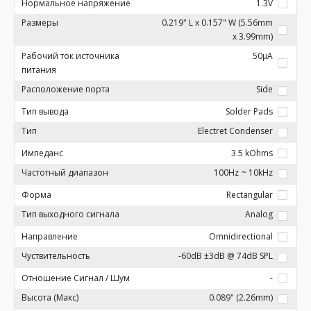
Нормальное напряжение
1.3V
Размеры
0.219" L x 0.157" W (5.56mm
x 3.99mm)
Рабочий ток источника
50µA
питания
Расположение порта
Side
Тип вывода
Solder Pads
Тип
Electret Condenser
Импеданс
3.5 kOhms
Частотный диапазон
100Hz ~ 10kHz
Форма
Rectangular
Тип выходного сигнала
Analog
Направление
Omnidirectional
Чуствительность
-60dB ±3dB @ 74dB SPL
Отношение Сигнал / Шум
-
Высота (Макс)
0.089" (2.26mm)