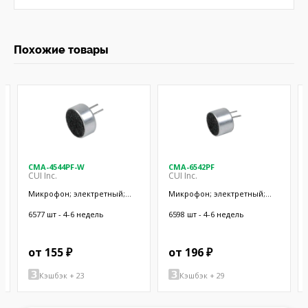
Похожие товары
CMA-4544PF-W
CMA-6542PF
CUI Inc.
CUI Inc.
Микрофон; электретный;
Микрофон; электретный;
20Гц÷20кГц; 2,2кОм; -44дБ;
50Гц÷20кГц; 2,2кОм; -42дБ;
Ø9,7x4,5мм; SMT
Ø9,4x6,5мм; SMT
6577 шт - 4-6 недель
6598 шт - 4-6 недель
от 155 ₽
от 196 ₽
Кэшбэк + 23
Кэшбэк + 29