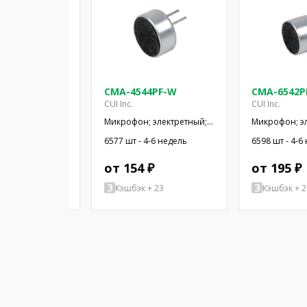
5-130T
CMA-4544PF-W
CMA-6542P
CUI Inc.
CUI Inc.
 электретный;
Микрофон; электретный;
Микрофон; э
ц; 2,2кОм;
20Гц÷20кГц; 2,2кОм; -44дБ;
50Гц÷20кГц; 2
аличии
6577 шт - 4-6 недель
6598 шт - 4-6
x1,5мм; 2÷10В
Ø9,7x4,5мм; SMT
Ø9,4x6,5мм; 
-6 недель
 ₽
от 154 ₽
от 195 ₽
+ 88
Кэшбэк + 23
Кэшбэк + 2