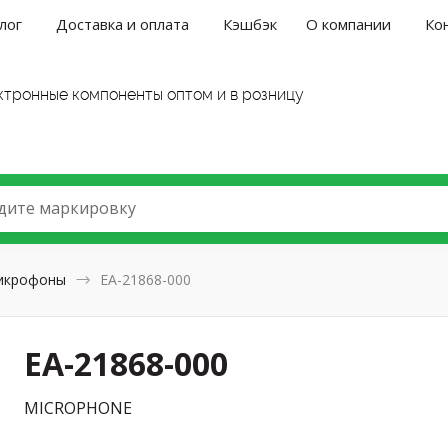
лог
Доставка и оплата
Кэшбэк
О компании
Ко
ктронные компоненты оптом и в розницу
дите маркировку
икрофоны
EA-21868-000
EA-21868-000
MICROPHONE