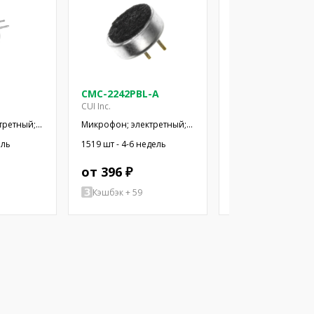
CMC-2242PBL-A
CMC-2742PBJ-A
CUI Inc.
CUI Inc.
третный;
Микрофон; электретный;
Микрофон; электре
; -44дБ;
100Гц÷20кГц; 2,2кОм;
100Гц÷20кГц; 2,2кО
ель
1519 шт - 4-6 недель
928 шт - 4-6 недель
мкА
-42дБ; Ø6x2,2мм; 2÷10В
-42дБ; Ø6x2,7мм; 2
от 396 ₽
от 383 ₽
Кэшбэк + 59
Кэшбэк + 57