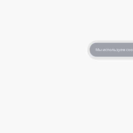
Мы используем coo
+7 (800) 302-65-54
+7 (495) 133-39-03
info@zener.ru