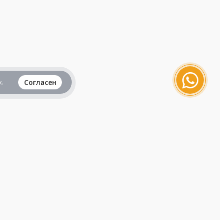
.
Согласен
Вся информация представленная на данном
сайте, не является рекламой и публичной
офертой и носит исключительно
ознакомительный характер.
Продолжая пользоваться сайтом, вы
принимаете все
пользовательские соглашения
.