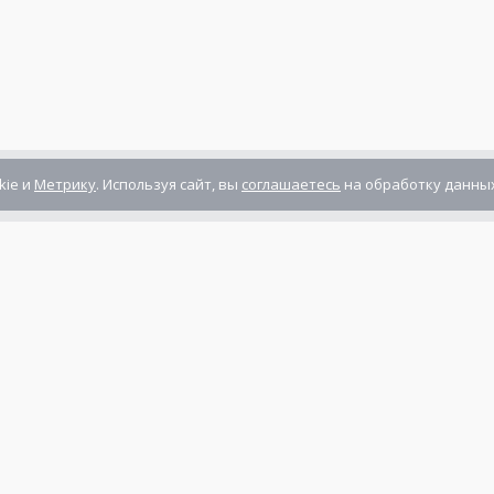
kie и
Метрику
. Используя сайт, вы
соглашаетесь
на обработку данных
Компания сертифицирована
ГОСТ ISO 9001-2011
(ISO 9001:2008)
Режим работы: Пн-Пт: 10.00 - 17.00
Сб-Вс: выходной