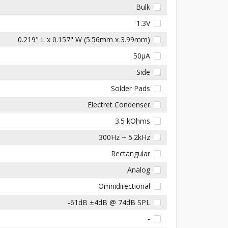
Bulk
1.3V
0.219" L x 0.157" W (5.56mm x 3.99mm)
50µA
Side
Solder Pads
Electret Condenser
3.5 kOhms
300Hz ~ 5.2kHz
Rectangular
Analog
Omnidirectional
-61dB ±4dB @ 74dB SPL
-