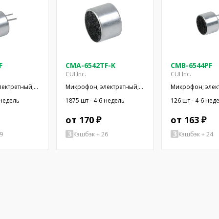
F
CMA-6542TF-K
CMB-6544PF
CUI Inc.
CUI Inc.
лектретный;
Микрофон; электретный;
Микрофон; элек
,2кОм; -42дБ;
100Гц÷20кГц; 1,5кОм;
20Гц÷20кГц; 1кОм
 недель
1875 шт - 4-6 недель
126 шт - 4-6 нед
SMT
-42дБ; Ø9,4x6,5мм
Ø9,4x6,5мм; 500
от 170 ₽
от 163 ₽
9
Кэшбэк + 26
Кэшбэк + 24