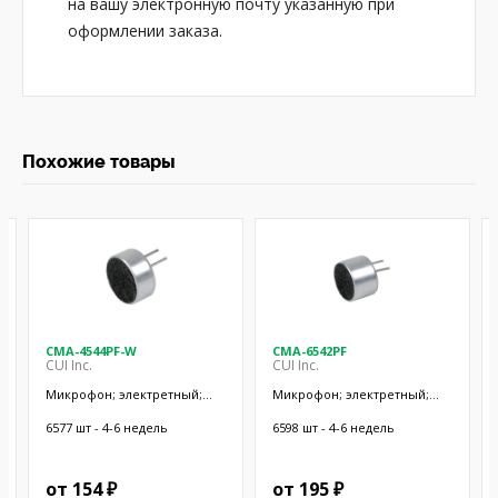
на вашу электронную почту указанную при
оформлении заказа.
Похожие товары
CMA-4544PF-W
CMA-6542PF
CUI Inc.
CUI Inc.
Микрофон; электретный;
Микрофон; электретный;
20Гц÷20кГц; 2,2кОм; -44дБ;
50Гц÷20кГц; 2,2кОм; -42дБ;
Ø9,7x4,5мм; SMT
Ø9,4x6,5мм; SMT
6577 шт - 4-6 недель
6598 шт - 4-6 недель
от 154 ₽
от 195 ₽