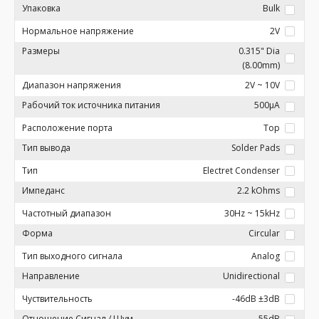
Упаковка
Bulk
Нормальное напряжение
2V
Размеры
0.315" Dia
(8.00mm)
Диапазон напряжения
2V ~ 10V
Рабочий ток источника питания
500µA
Расположение порта
Top
Тип вывода
Solder Pads
Тип
Electret Condenser
Импеданс
2.2 kOhms
Частотный диапазон
30Hz ~ 15kHz
Форма
Circular
Тип выходного сигнала
Analog
Направление
Unidirectional
Чуствительность
-46dB ±3dB
Отношение Сигнал / Шум
55dB