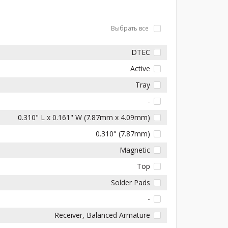
Выбрать все
DTEC
Active
Tray
-
0.310" L x 0.161" W (7.87mm x 4.09mm)
0.310" (7.87mm)
Magnetic
Top
Solder Pads
-
Receiver, Balanced Armature