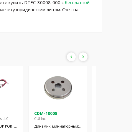
жете купить DTEC-30008-000 с
бесплатной
расчету юридическим лицом. Счет на
CDM-10008
CDM-12008
es LLC
CUI Inc.
CUI Inc.
OP PORT
Динамик; миниатюрный;
Динамик; миниатю