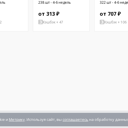
резьбой; 6,4мм;
OVAL RECT
дель
238 шт - 4-6 недель
322 шт - 4-6 нед
Внутр.резьба: UNC4-40
от 313 ₽
от 707 ₽
2
Кэшбэк + 47
Кэшбэк + 106
kie и
Метрику
. Используя сайт, вы
соглашаетесь
на обработку данных