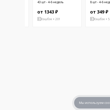
Ом; Ø16x2,55мм;
38,1мм; цилиндрическая;
WIRES
4-6 недель
43 шт - 4-6 недель
8 шт - 4-6 не
16мм; ПЭТ
латунь; никель
 ₽
от 1343 ₽
от 349 ₽
+ 77
Кэшбэк + 201
Кэшбэк + 5
Мы используем coo