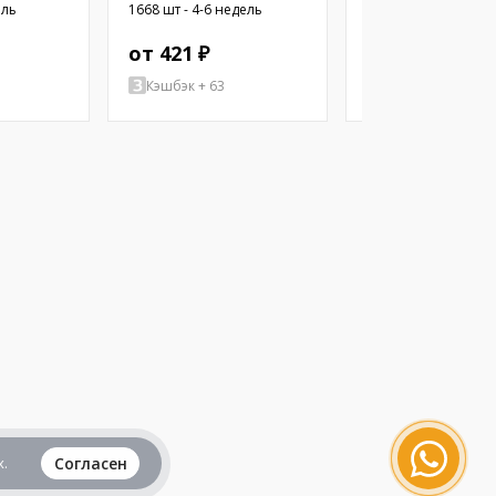
300мВт; 8Ом; Ø10x2,9мм;
500мВт; 8Ом; Ø12x
ель
1668 шт - 4-6 недель
1357 шт - 4-6 недел
20кГц; Ø: 10мм; ПЭТ
20кГц; Ø: 12мм; ПЭТ
от 421 ₽
от 460 ₽
Кэшбэк + 63
Кэшбэк + 2070
.
Согласен