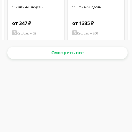
OHM 3 W
38,1мм; цилиндрическая;
латунь; никель
107 шт - 4-6 недель
51 шт - 4-6 недель
от 347 ₽
от 1335 ₽
Кэшбэк + 52
Кэшбэк + 200
Смотреть все