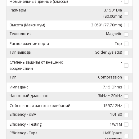
Номинальные данные (классы)
-
Размеры
3.150" Dia
(80.00mm)
Высота (Максимум)
3.059" (77.70mm)
Технология
Magnetic
Расположение порта
Top
Тип вывода
Solder Eyelet(s)
Степень защиты от внешних
-
воздействий
Тип
Compression
Импеданс
7.15 Ohms
Частотный диапазон
3kHz ~ 20kHz
Собственная частота колебаний
1597.12Hz
Efficiency - dBA
101.80
Efficiency - Testing
1W/1M
Efficiency - Type
Half Space