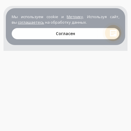
Мы используем cookie и
Метрику
. Используя сайт,
вы
соглашаетесь
на обработку данных.
Согласен
+7 (800) 302-65-54
+7 (495) 133-39-03
info@zener.ru
Компания сертифицирована
ГОСТ ISO 9001-2011
(ISO 9001:2008)