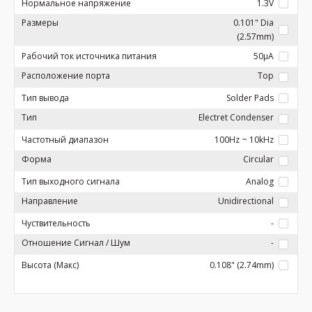
Нормальное напряжение
1.3V
Размеры
0.101" Dia
(2.57mm)
Рабочий ток источника питания
50µA
Расположение порта
Top
Тип вывода
Solder Pads
Тип
Electret Condenser
Частотный диапазон
100Hz ~ 10kHz
Форма
Circular
Тип выходного сигнала
Analog
Направление
Unidirectional
Чуствительность
-
Отношение Сигнал / Шум
-
Высота (Макс)
0.108" (2.74mm)