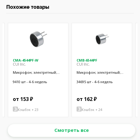
Похожие товары
CMA-4544PF-W
CMB-6544PF
CUI Inc.
CUI Inc.
Микрофон; электретный;
Микрофон; электретный;
20Гц÷20кГц; 2,2кОм; -44дБ;
20Гц÷20кГц; 1кОм; -44дБ;
Ø9,7x4,5мм; SMT
Ø9,4x6,5мм; 500мкА
9410 шт - 4-6 недель
34695 шт - 4-6 недель
от 153 ₽
от 162 ₽
Кэшбэк + 23
Кэшбэк + 24
Смотреть все