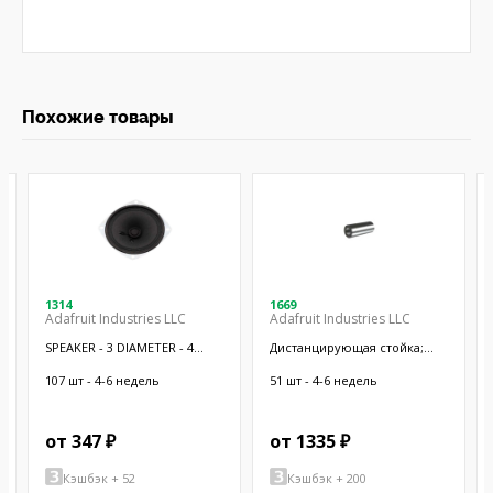
Похожие товары
1314
1669
Adafruit Industries LLC
Adafruit Industries LLC
SPEAKER - 3 DIAMETER - 4
Дистанцирующая стойка;
OHM 3 W
38,1мм; цилиндрическая;
латунь; никель
107 шт - 4-6 недель
51 шт - 4-6 недель
от 347 ₽
от 1335 ₽
Кэшбэк + 52
Кэшбэк + 200