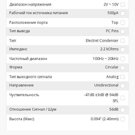
Диапазон напряжения
2V ~ 10V
Рабочий ток источника питания
500µA
Расположение порта
Top
Тип вывода
PC Pins
Тип
Electret Condenser
Импеданс
2.2 kOhms
Частотный диапазон
100Hz ~ 20kHz
Форма
Circular
Тип выходного сигнала
Analog
Направление
Unidirectional
Чуствительность
-47dB ±3dB @ 94dB
SPL
Отношение Сигнал / Шум
56dB
Высота (Макс)
0.094" (2.40mm)