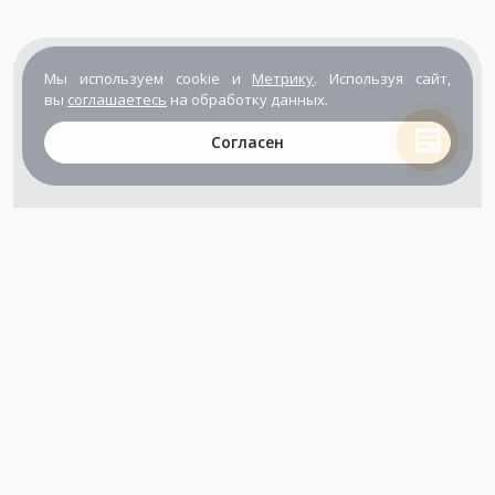
Мы используем cookie и
Метрику
. Используя сайт,
вы
соглашаетесь
на обработку данных.
Согласен
+7 (800) 302-65-54
+7 (495) 133-39-03
info@zener.ru
Компания сертифицирована
ГОСТ ISO 9001-2011