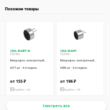
Похожие товары
CMA-4544PF-W
CMA-6542PF
CUI Inc.
CUI Inc.
Микрофон; электретный;
Микрофон; электретный;
20Гц÷20кГц; 2,2кОм; -44дБ;
50Гц÷20кГц; 2,2кОм; -42дБ;
Ø9,7x4,5мм; SMT
Ø9,4x6,5мм; SMT
6577 шт - 4-6 недель
6598 шт - 4-6 недель
от 155 ₽
от 196 ₽
Кэшбэк + 23
Кэшбэк + 29
Смотреть все