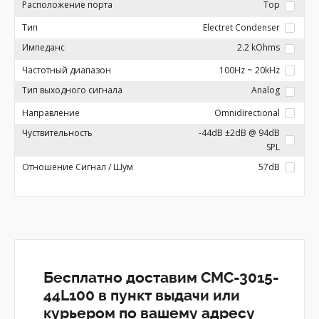
Расположение порта
Top
Тип
Electret Condenser
Импеданс
2.2 kOhms
Частотный диапазон
100Hz ~ 20kHz
Тип выходного сигнала
Analog
Направление
Omnidirectional
Чуствительность
-44dB ±2dB @ 94dB
SPL
Отношение Сигнал / Шум
57dB
Бесплатно доставим CMC-3015-
44L100 в пункт выдачи или
курьером по вашему адресу