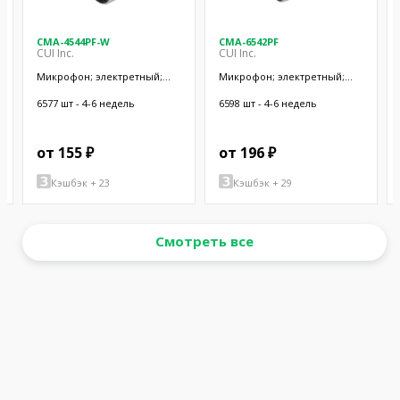
CMA-4544PF-W
CMA-6542PF
CUI Inc.
CUI Inc.
Микрофон; электретный;
Микрофон; электретный;
20Гц÷20кГц; 2,2кОм; -44дБ;
50Гц÷20кГц; 2,2кОм; -42дБ;
Ø9,7x4,5мм; SMT
Ø9,4x6,5мм; SMT
6577 шт - 4-6 недель
6598 шт - 4-6 недель
от 155 ₽
от 196 ₽
Кэшбэк + 23
Кэшбэк + 29
Смотреть все