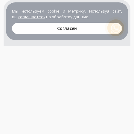
Мы используем cookie и
Метрику
. Используя сайт,
вы
соглашаетесь
на обработку данных.
Согласен
+7 (800) 302-65-54
+7 (495) 133-39-03
info@zener.ru
Компания сертифицирована
ГОСТ ISO 9001-2011
(ISO 9001:2008)