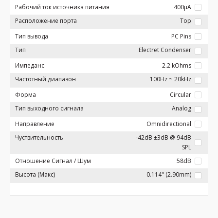
Рабочий ток источника питания
400µA
Расположение порта
Top
Тип вывода
PC Pins
Тип
Electret Condenser
Импеданс
2.2 kOhms
Частотный диапазон
100Hz ~ 20kHz
Форма
Circular
Тип выходного сигнала
Analog
Направление
Omnidirectional
Чуствительность
-42dB ±3dB @ 94dB
SPL
Отношение Сигнал / Шум
58dB
Высота (Макс)
0.114" (2.90mm)