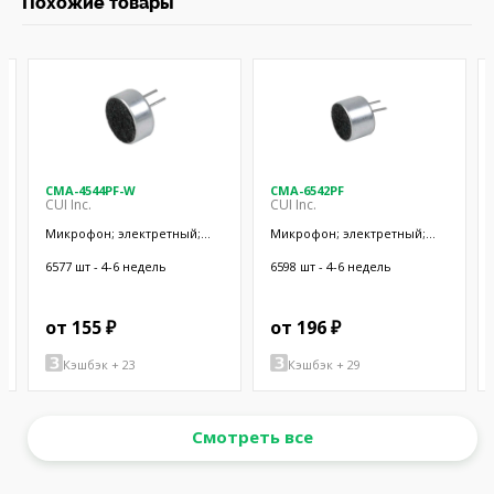
Похожие товары
CMA-4544PF-W
CMA-6542PF
CUI Inc.
CUI Inc.
Микрофон; электретный;
Микрофон; электретный;
20Гц÷20кГц; 2,2кОм; -44дБ;
50Гц÷20кГц; 2,2кОм; -42дБ;
Ø9,7x4,5мм; SMT
Ø9,4x6,5мм; SMT
6577 шт - 4-6 недель
6598 шт - 4-6 недель
от 155 ₽
от 196 ₽
Кэшбэк + 23
Кэшбэк + 29
Смотреть все