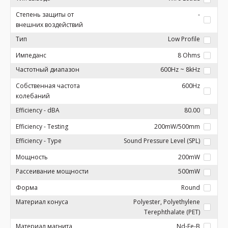
Степень защиты от
-
внешних воздействий
Тип
Low Profile
Импеданс
8 Ohms
Частотный диапазон
600Hz ~ 8kHz
Собственная частота
600Hz
колебаний
Efficiency - dBA
80.00
Efficiency - Testing
200mW/500mm
Efficiency - Type
Sound Pressure Level (SPL)
Мощность
200mW
Рассеивание мощности
500mW
Форма
Round
Материал конуса
Polyester, Polyethylene
Terephthalate (PET)
Материал магнита
Nd-Fe-B