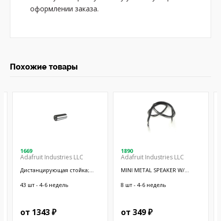
оформлении заказа.
Похожие товары
1669
1890
Adafruit Industries LLC
Adafruit Industries LLC
Дистанцирующая стойка;
MINI METAL SPEAKER W/
38,1мм; цилиндрическая;
WIRES
латунь; никель
43 шт - 4-6 недель
8 шт - 4-6 недель
от 1343 ₽
от 349 ₽