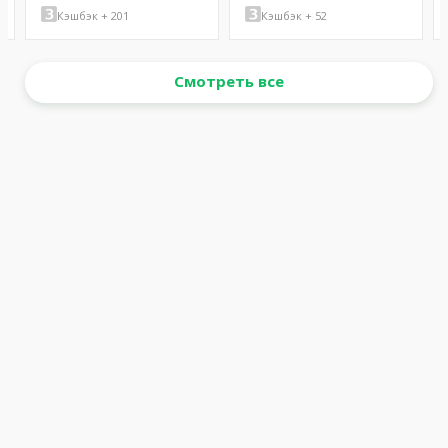
Кэшбэк + 201
Кэшбэк + 52
Смотреть все