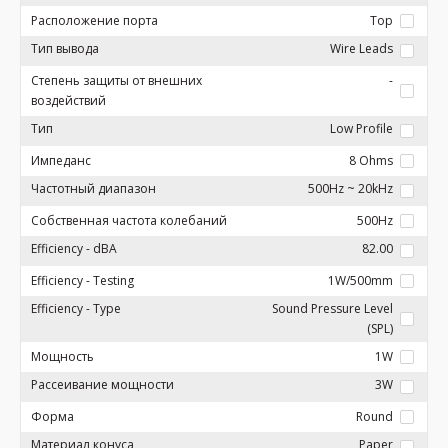
Расположение порта
Top
Тип вывода
Wire Leads
Степень защиты от внешних
-
воздействий
Тип
Low Profile
Импеданс
8 Ohms
Частотный диапазон
500Hz ~ 20kHz
Собственная частота колебаний
500Hz
Efficiency - dBA
82.00
Efficiency - Testing
1W/500mm
Efficiency - Type
Sound Pressure Level
(SPL)
Мощность
1W
Рассеивание мощности
3W
Форма
Round
Материал конуса
Paper