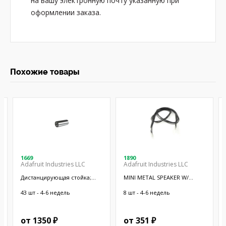
на вашу электронную почту указанную при
оформлении заказа.
Похожие товары
1669
1890
Adafruit Industries LLC
Adafruit Industries LLC
Дистанцирующая стойка;
MINI METAL SPEAKER W/
38,1мм; цилиндрическая;
WIRES
латунь; никель
43 шт - 4-6 недель
8 шт - 4-6 недель
от 1350 ₽
от 351 ₽