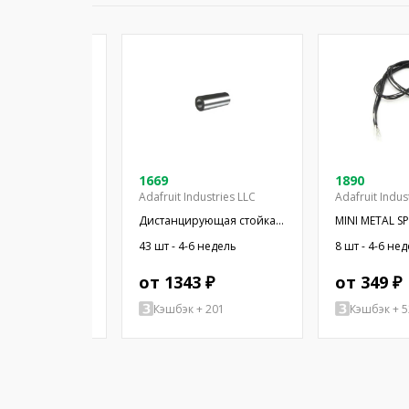
08-03
1669
1890
Adafruit Industries LLC
Adafruit Indus
 миниатюрный;
Дистанцирующая стойка;
MINI METAL S
Ом; Ø16x2,55мм;
38,1мм; цилиндрическая;
WIRES
4-6 недель
43 шт - 4-6 недель
8 шт - 4-6 не
16мм; ПЭТ
латунь; никель
 ₽
от 1343 ₽
от 349 ₽
+ 77
Кэшбэк + 201
Кэшбэк + 5