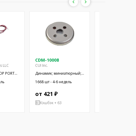
CDM-10008
CDM-12008
es LLC
CUI Inc.
CUI Inc.
OP PORT
Динамик; миниатюрный;
Динамик; миниатю
300мВт; 8Ом; Ø10x2,9мм;
500мВт; 8Ом; Ø12x
ель
1668 шт - 4-6 недель
1357 шт - 4-6 недел
20кГц; Ø: 10мм; ПЭТ
20кГц; Ø: 12мм; ПЭТ
от 421 ₽
от 460 ₽
Кэшбэк + 63
Кэшбэк + 2070