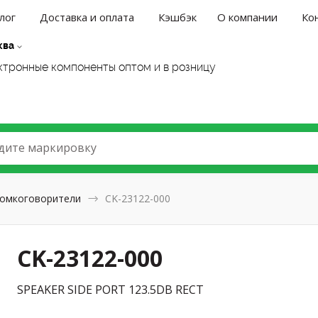
лог
Доставка и оплата
Кэшбэк
О компании
Ко
ква
ктронные компоненты оптом и в розницу
дите маркировку
омкоговорители
CK-23122-000
CK-23122-000
SPEAKER SIDE PORT 123.5DB RECT