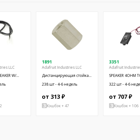
1891
3351
tries LLC
Adafruit Industries LLC
Adafruit Industri
PEAKER W/
Дистанцирующая стойка с
SPEAKER 4OHM T
резьбой; 6,4мм;
OVAL RECT
дель
238 шт - 4-6 недель
322 шт - 4-6 нед
Внутр.резьба: UNC4-40
от 313 ₽
от 707 ₽
2
Кэшбэк + 47
Кэшбэк + 106