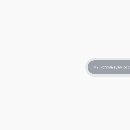
Мы используем coo
+7 (800) 302-65-54
+7 (495) 133-39-03
info@zener.ru