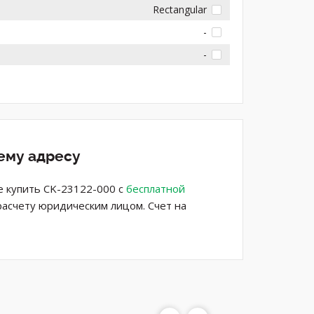
Rectangular
-
-
шему адресу
е купить CK-23122-000 с
бесплатной
расчету юридическим лицом. Счет на