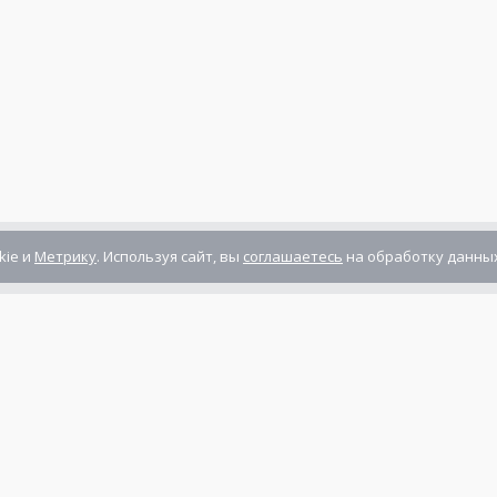
kie и
Метрику
. Используя сайт, вы
соглашаетесь
на обработку данных
Компания сертифицирована
ГОСТ ISO 9001-2011
(ISO 9001:2008)