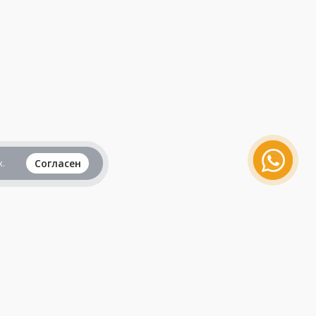
.
Согласен
Вся информация представленная на данном
сайте, не является рекламой и публичной
офертой и носит исключительно
ознакомительный характер.
Продолжая пользоваться сайтом, вы