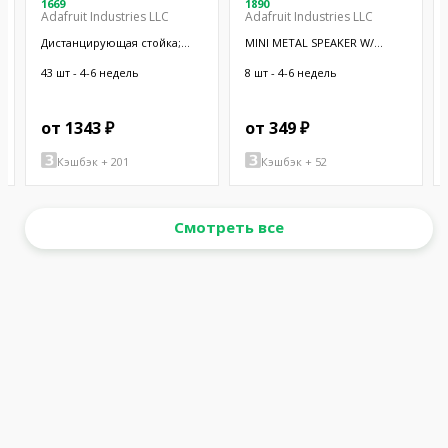
1669
1890
Adafruit Industries LLC
Adafruit Industries LLC
Дистанцирующая стойка;
MINI METAL SPEAKER W/
38,1мм; цилиндрическая;
WIRES
латунь; никель
43 шт - 4-6 недель
8 шт - 4-6 недель
от 1343 ₽
от 349 ₽
Кэшбэк + 201
Кэшбэк + 52
Смотреть все