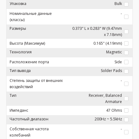
Упаковка
Bulk
Номинальные данные
-
(классы)
Размеры
0.373" L x 0.283" W (9.47mm
x 7.18mm)
Высота (Максимум)
0.165" (4.19mm)
Технология
Magnetic
Расположение порта
Side
Тип вывода
Solder Pads
Степень защиты от внешних
-
воздействий
Тип
Receiver, Balanced
Armature
Импеданс
47 Ohms
Частотный диапазон
200Hz ~ 5.5kHz
Собственная частота
-
колебаний