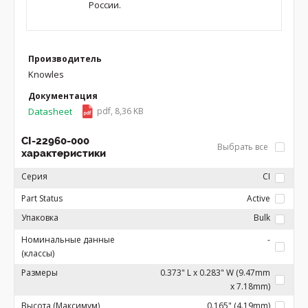
России.
Производитель
Knowles
Документация
Datasheet
pdf, 8,36 KB
CI-22960-000
Выбрать все
характеристики
Серия
CI
Part Status
Active
Упаковка
Bulk
Номинальные данные
-
(классы)
Размеры
0.373" L x 0.283" W (9.47mm
x 7.18mm)
Высота (Максимум)
0.165" (4.19mm)