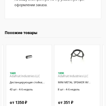
оформлении заказа.
Похожие товары
1669
1890
Adafruit Industries LLC
Adafruit Industries LLC
Дистанцирующая стойка;
MINI METAL SPEAKER W/
38,1мм; цилиндрическая;
WIRES
латунь; никель
43 шт - 4-6 недель
8 шт - 4-6 недель
от 1350 ₽
от 351 ₽