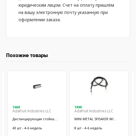
юридическим лицом. Счет на оплату пришлём
на вашу электронную почту указанную при
оформлении заказа.
Похожие товары
1669
1890
Adafruit Industries LLC
Adafruit Industries LLC
Дистанцирующая стойка;
MINI METAL SPEAKER W/
38,1мм; цилиндрическая;
WIRES
латунь; никель
43 шт - 4-6 недель
8 шт - 4-6 недель