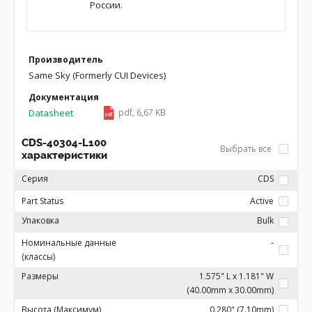
России.
Производитель
Same Sky (Formerly CUI Devices)
Документация
Datasheet
pdf, 6,67 KB
CDS-40304-L100
Выбрать все
характеристики
Серия
CDS
Part Status
Active
Упаковка
Bulk
Номинальные данные
-
(классы)
Размеры
1.575" L x 1.181" W
(40.00mm x 30.00mm)
Высота (Максимум)
0.280" (7.10mm)