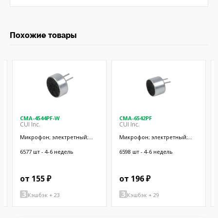
Похожие товары
CMA-4544PF-W
CMA-6542PF
CUI Inc.
CUI Inc.
Микрофон; электретный;
Микрофон; электретный;
20Гц÷20кГц; 2,2кОм; -44дБ;
50Гц÷20кГц; 2,2кОм; -42дБ;
Ø9,7x4,5мм; SMT
Ø9,4x6,5мм; SMT
6577 шт - 4-6 недель
6598 шт - 4-6 недель
от 155 ₽
от 196 ₽
Кэшбэк + 23
Кэшбэк + 29