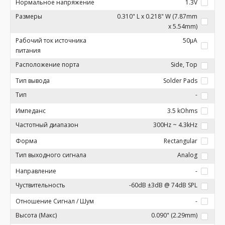
Нормальное напряжение
1.3V
Размеры
0.310" L x 0.218" W (7.87mm
x 5.54mm)
Рабочий ток источника
50µA
питания
Расположение порта
Side, Top
Тип вывода
Solder Pads
Тип
-
Импеданс
3.5 kOhms
Частотный диапазон
300Hz ~ 4.3kHz
Форма
Rectangular
Тип выходного сигнала
Analog
Направление
-
Чуствительность
-60dB ±3dB @ 74dB SPL
Отношение Сигнал / Шум
-
Высота (Макс)
0.090" (2.29mm)