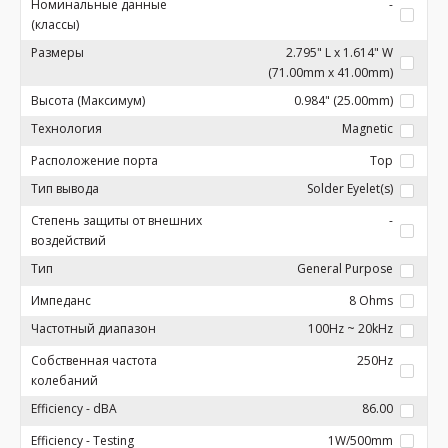
Номинальные данные
-
(классы)
Размеры
2.795" L x 1.614" W
(71.00mm x 41.00mm)
Высота (Максимум)
0.984" (25.00mm)
Технология
Magnetic
Расположение порта
Top
Тип вывода
Solder Eyelet(s)
Степень защиты от внешних
-
воздействий
Тип
General Purpose
Импеданс
8 Ohms
Частотный диапазон
100Hz ~ 20kHz
Собственная частота
250Hz
колебаний
Efficiency - dBA
86.00
Efficiency - Testing
1W/500mm