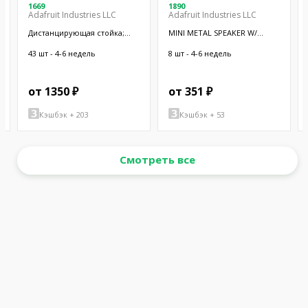
1669
1890
Adafruit Industries LLC
Adafruit Industries LLC
Дистанцирующая стойка;
MINI METAL SPEAKER W/
38,1мм; цилиндрическая;
WIRES
латунь; никель
43 шт - 4-6 недель
8 шт - 4-6 недель
от 1350 ₽
от 351 ₽
Кэшбэк + 203
Кэшбэк + 53
Смотреть все