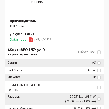
России.
Производитель
PUI Audio
Документация
Datasheet
pdf, 3,56 KB
AS07108PO-LW152-R
Выбрать все
характеристики
Серия
AS
Part Status
Active
Упаковка
Bulk
Номинальные данные
-
(классы)
Размеры
2.795" L x 1.614" W
(71.00mm x 41.00mm)
Высота (Максимум)
0.984" (25.00mm)