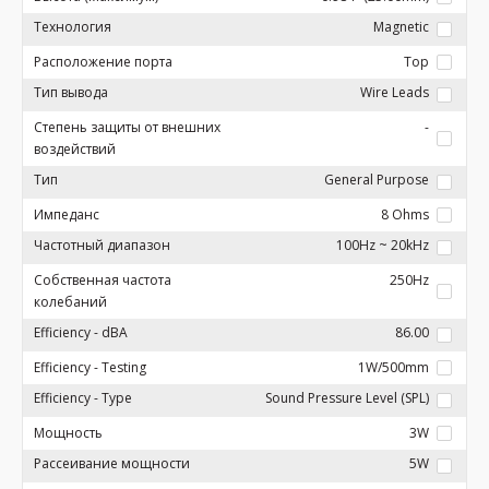
Технология
Magnetic
Расположение порта
Top
Тип вывода
Wire Leads
Степень защиты от внешних
-
воздействий
Тип
General Purpose
Импеданс
8 Ohms
Частотный диапазон
100Hz ~ 20kHz
Собственная частота
250Hz
колебаний
Efficiency - dBA
86.00
Efficiency - Testing
1W/500mm
Efficiency - Type
Sound Pressure Level (SPL)
Мощность
3W
Рассеивание мощности
5W