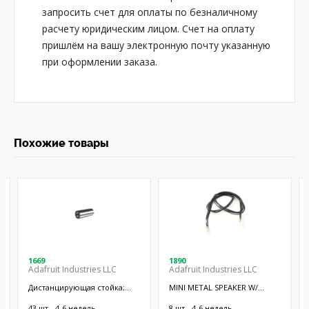
запросить счет для оплаты по безналичному
расчету юридическим лицом. Счет на оплату
пришлём на вашу электронную почту указанную
при оформлении заказа.
Похожие товары
1669
1890
Adafruit Industries LLC
Adafruit Industries LLC
Дистанцирующая стойка;
MINI METAL SPEAKER W/
38,1мм; цилиндрическая;
WIRES
латунь; никель
43 шт - 4-6 недель
8 шт - 4-6 недель