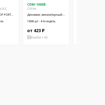
CDM-10008
CDM-12008
es LLC
CUI Inc.
CUI Inc.
OP PORT
Динамик; миниатюрный;
Динамик; миниатю
300мВт; 8Ом; Ø10x2,9мм;
500мВт; 8Ом; Ø12x
ель
1668 шт - 4-6 недель
1357 шт - 4-6 недел
20кГц; Ø: 10мм; ПЭТ
20кГц; Ø: 12мм; ПЭТ
от 423 ₽
от 462 ₽
Кэшбэк + 63
Кэшбэк + 2079