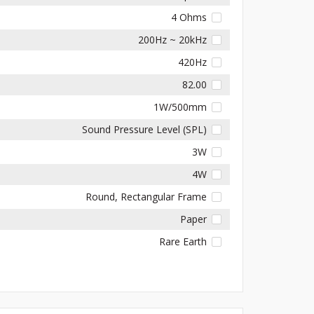
4 Ohms
200Hz ~ 20kHz
420Hz
82.00
1W/500mm
Sound Pressure Level (SPL)
3W
4W
Round, Rectangular Frame
Paper
Rare Earth