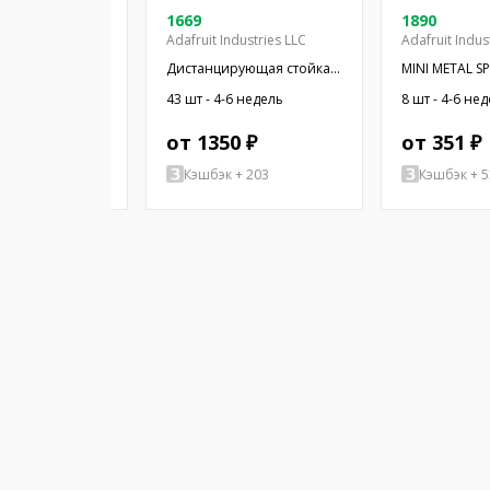
08-03
1669
1890
Adafruit Industries LLC
Adafruit Indus
 миниатюрный;
Дистанцирующая стойка;
MINI METAL S
Ом; Ø16x2,55мм;
38,1мм; цилиндрическая;
WIRES
4-6 недель
43 шт - 4-6 недель
8 шт - 4-6 не
16мм; ПЭТ
латунь; никель
 ₽
от 1350 ₽
от 351 ₽
+ 77
Кэшбэк + 203
Кэшбэк + 5