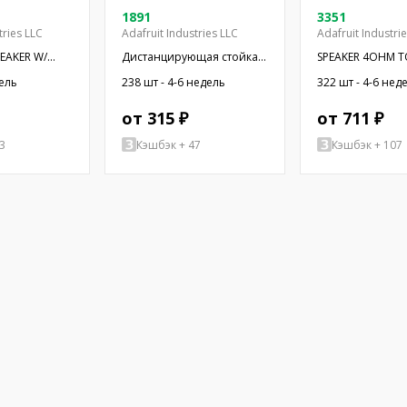
1891
3351
tries LLC
Adafruit Industries LLC
Adafruit Industri
PEAKER W/
Дистанцирующая стойка с
SPEAKER 4OHM T
резьбой; 6,4мм;
OVAL RECT
дель
238 шт - 4-6 недель
322 шт - 4-6 нед
Внутр.резьба: UNC4-40
от 315 ₽
от 711 ₽
3
Кэшбэк + 47
Кэшбэк + 107