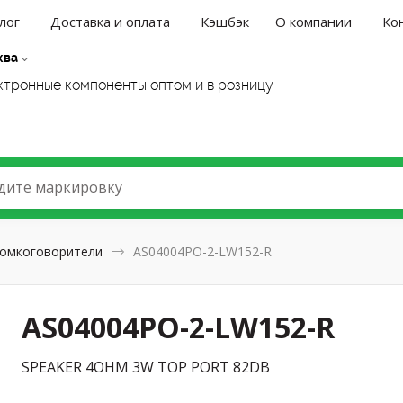
лог
Доставка и оплата
Кэшбэк
О компании
Ко
ква
ктронные компоненты оптом и в розницу
дите маркировку
омкоговорители
AS04004PO-2-LW152-R
AS04004PO-2-LW152-R
SPEAKER 4OHM 3W TOP PORT 82DB