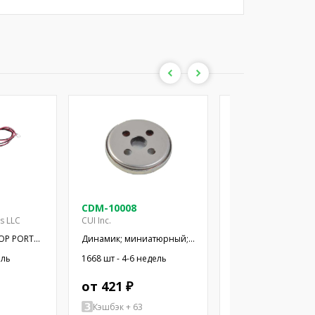
CDM-10008
CDM-12008
es LLC
CUI Inc.
CUI Inc.
OP PORT
Динамик; миниатюрный;
Динамик; миниатю
300мВт; 8Ом; Ø10x2,9мм;
500мВт; 8Ом; Ø12x
ель
1668 шт - 4-6 недель
1357 шт - 4-6 недел
20кГц; Ø: 10мм; ПЭТ
20кГц; Ø: 12мм; ПЭТ
от 421 ₽
от 460 ₽
Кэшбэк + 63
Кэшбэк + 2070