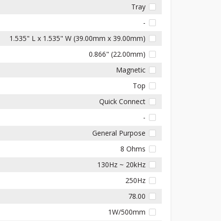
Tray
-
1.535" L x 1.535" W (39.00mm x 39.00mm)
0.866" (22.00mm)
Magnetic
Top
Quick Connect
-
General Purpose
8 Ohms
130Hz ~ 20kHz
250Hz
78.00
1W/500mm