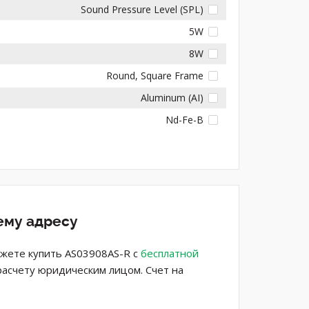
Sound Pressure Level (SPL)
5W
8W
Round, Square Frame
Aluminum (AI)
Nd-Fe-B
ему адресу
ожете купить AS03908AS-R с
бесплатной
расчету юридическим лицом. Счет на