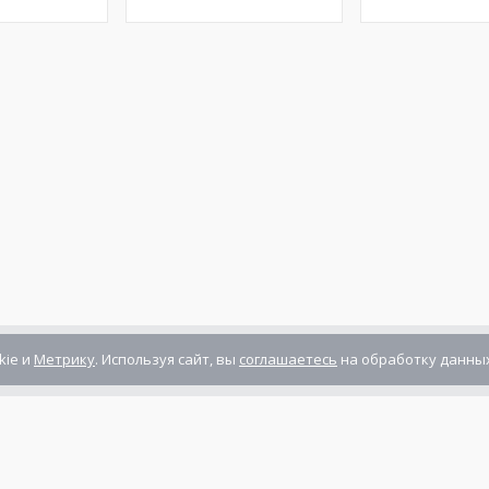
kie и
Метрику
. Используя сайт, вы
соглашаетесь
на обработку данных
Компания сертифицирована