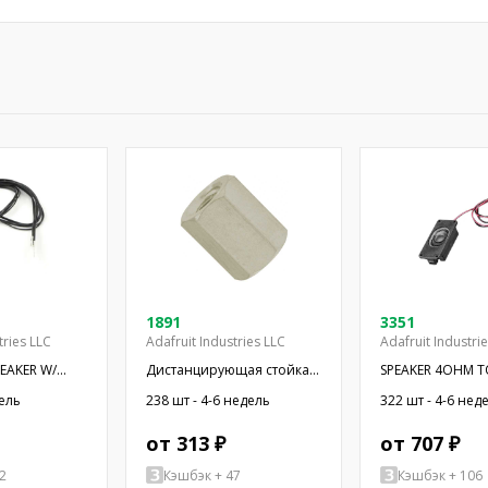
1891
3351
tries LLC
Adafruit Industries LLC
Adafruit Industri
PEAKER W/
Дистанцирующая стойка с
SPEAKER 4OHM T
резьбой; 6,4мм;
OVAL RECT
дель
238 шт - 4-6 недель
322 шт - 4-6 нед
Внутр.резьба: UNC4-40
от 313 ₽
от 707 ₽
2
Кэшбэк + 47
Кэшбэк + 106