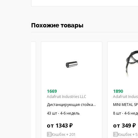
Похожие товары
08-03
1669
1890
Adafruit Industries LLC
Adafruit Indus
 миниатюрный;
Дистанцирующая стойка;
MINI METAL S
Ом; Ø16x2,55мм;
38,1мм; цилиндрическая;
WIRES
4-6 недель
43 шт - 4-6 недель
8 шт - 4-6 не
16мм; ПЭТ
латунь; никель
 ₽
от 1343 ₽
от 349 ₽
+ 77
Кэшбэк + 201
Кэшбэк + 5