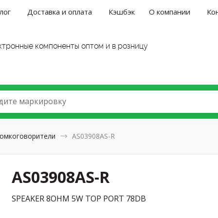
лог
Доставка и оплата
Кэшбэк
О компании
Ко
ктронные компоненты оптом и в розницу
дите маркировку
омкоговорители
AS03908AS-R
AS03908AS-R
SPEAKER 8OHM 5W TOP PORT 78DB