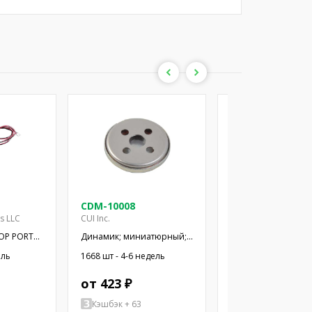
CDM-10008
CDM-12008
es LLC
CUI Inc.
CUI Inc.
OP PORT
Динамик; миниатюрный;
Динамик; миниатю
300мВт; 8Ом; Ø10x2,9мм;
500мВт; 8Ом; Ø12x
ель
1668 шт - 4-6 недель
1357 шт - 4-6 недел
20кГц; Ø: 10мм; ПЭТ
20кГц; Ø: 12мм; ПЭТ
от 423 ₽
от 462 ₽
Кэшбэк + 63
Кэшбэк + 2079