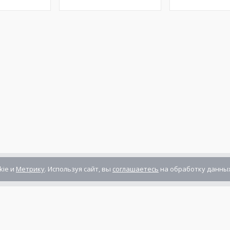
kie и
Метрику
. Используя сайт, вы
соглашаетесь
на обработку данных
Компания сертифицирована