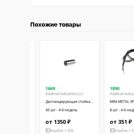
Похожие товары
08-03
1669
1890
Adafruit Industries LLC
Adafruit Indus
 миниатюрный;
Дистанцирующая стойка;
MINI METAL S
Ом; Ø16x2,55мм;
38,1мм; цилиндрическая;
WIRES
4-6 недель
43 шт - 4-6 недель
8 шт - 4-6 не
16мм; ПЭТ
латунь; никель
 ₽
от 1350 ₽
от 351 ₽
+ 77
Кэшбэк + 203
Кэшбэк + 5