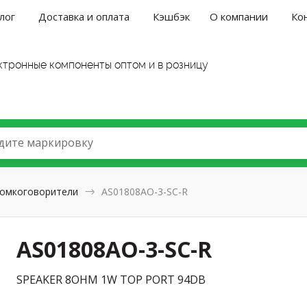
лог
Доставка и оплата
Кэшбэк
О компании
Ко
ктронные компоненты оптом и в розницу
дите маркировку
омкоговорители
AS01808AO-3-SC-R
AS01808AO-3-SC-R
SPEAKER 8OHM 1W TOP PORT 94DB