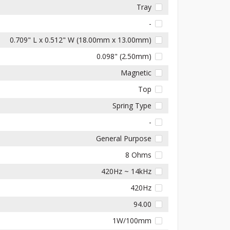
Tray
-
0.709" L x 0.512" W (18.00mm x 13.00mm)
0.098" (2.50mm)
Magnetic
Top
Spring Type
-
General Purpose
8 Ohms
420Hz ~ 14kHz
420Hz
94.00
1W/100mm