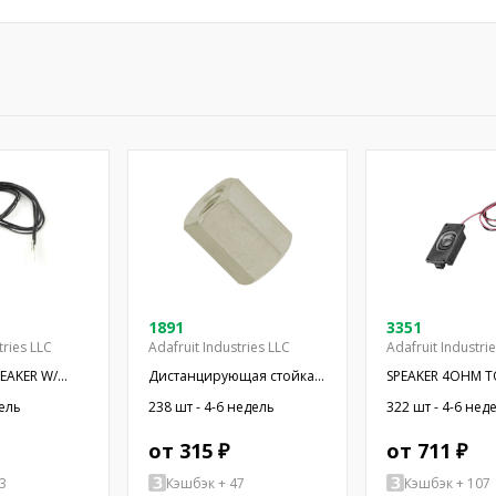
1891
3351
tries LLC
Adafruit Industries LLC
Adafruit Industri
PEAKER W/
Дистанцирующая стойка с
SPEAKER 4OHM T
резьбой; 6,4мм;
OVAL RECT
дель
238 шт - 4-6 недель
322 шт - 4-6 нед
Внутр.резьба: UNC4-40
от 315 ₽
от 711 ₽
3
Кэшбэк + 47
Кэшбэк + 107