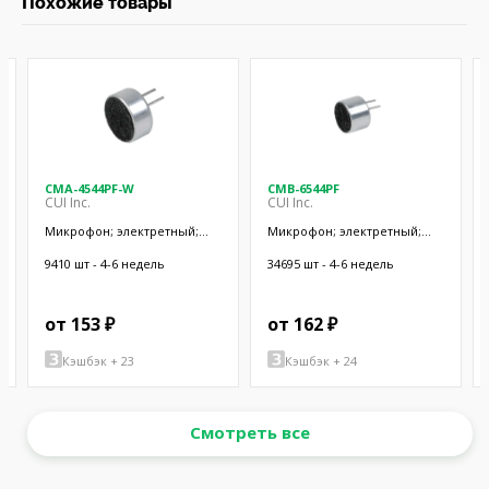
Похожие товары
CMA-4544PF-W
CMB-6544PF
CUI Inc.
CUI Inc.
Микрофон; электретный;
Микрофон; электретный;
20Гц÷20кГц; 2,2кОм; -44дБ;
20Гц÷20кГц; 1кОм; -44дБ;
Ø9,7x4,5мм; SMT
Ø9,4x6,5мм; 500мкА
9410 шт - 4-6 недель
34695 шт - 4-6 недель
от 153 ₽
от 162 ₽
Кэшбэк + 23
Кэшбэк + 24
Смотреть все