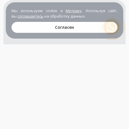
Мы используем cookie и
Метрику
. Используя сайт,
вы
соглашаетесь
на обработку данных.
Согласен
+7 (800) 302-65-54
+7 (495) 133-39-03
info@zener.ru
Компания сертифицирована
ГОСТ ISO 9001-2011
(ISO 9001:2008)