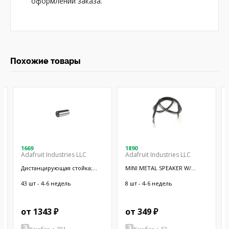
оформлении заказа.
Похожие товары
1669
1890
Adafruit Industries LLC
Adafruit Industries LLC
Дистанцирующая стойка;
MINI METAL SPEAKER W/
38,1мм; цилиндрическая;
WIRES
латунь; никель
43 шт - 4-6 недель
8 шт - 4-6 недель
от 1343 ₽
от 349 ₽
Кэшбэк + 201
Кэшбэк + 52