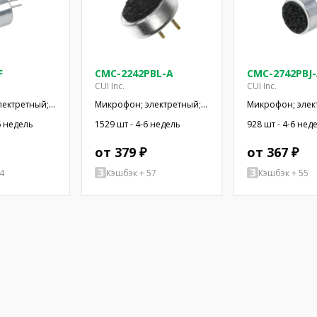
F
CMC-2242PBL-A
CMC-2742PBJ
CUI Inc.
CUI Inc.
лектретный;
Микрофон; электретный;
Микрофон; элек
кОм; -44дБ;
100Гц÷20кГц; 2,2кОм;
100Гц÷20кГц; 2,
6 недель
1529 шт - 4-6 недель
928 шт - 4-6 нед
500мкА
-42дБ; Ø6x2,2мм; 2÷10В
-42дБ; Ø6x2,7мм
от 379 ₽
от 367 ₽
4
Кэшбэк + 57
Кэшбэк + 55