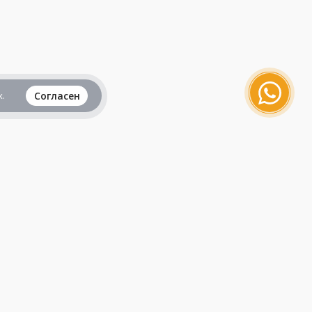
.
Согласен
Вся информация представленная на данном
сайте, не является рекламой и публичной
офертой и носит исключительно
ознакомительный характер.
Продолжая пользоваться сайтом, вы
принимаете все
пользовательские соглашения
.