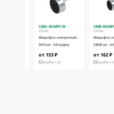
5-25T
CMA-4544PF-W
CMB-6544P
CUI Inc.
CUI Inc.
 электретный;
Микрофон; электретный;
Микрофон; э
ц; 2,2кОм;
20Гц÷20кГц; 2,2кОм; -44дБ;
20Гц÷20кГц; 1
-6 недель
9410 шт - 4-6 недель
34695 шт - 4-
x1,5мм; 3÷10В
Ø9,7x4,5мм; SMT
Ø9,4x6,5мм; 
 ₽
от 153 ₽
от 162 ₽
+ 75
Кэшбэк + 23
Кэшбэк + 2