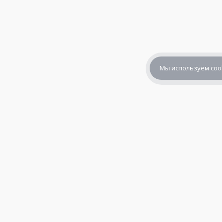
Мы используем coo
+7 (800) 302-65-54
+7 (495) 133-39-03
info@zener.ru
© 2010—2026,
«Зенер Электроникс» — электронные компоне