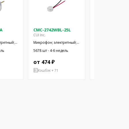
-A
CMC-2742WBL-25L
CMC-3015-44L10
CUI Inc.
CUI Inc.
третный;
Микрофон; электретный;
Микрофон; электре
2кОм;
100Гц÷20кГц; 2,2кОм;
100Гц÷20кГц; 2,2кО
ель
5678 шт - 4-6 недель
285 шт - 4-6 недель
; 2÷10В
-42дБ; Ø6x2,7мм; 2÷10В
-44дБ; Ø3x1,5мм; 2
от 474 ₽
от 504 ₽
Кэшбэк + 71
Кэшбэк + 76