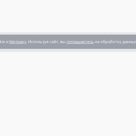
kie и
Метрику
. Используя сайт, вы
соглашаетесь
на обработку данных
Компания сертифицирована
ГОСТ ISO 9001-2011
(ISO 9001:2008)
Режим работы: Пн-Пт: 10.00 - 17.00
Сб-Вс: выходной
нты