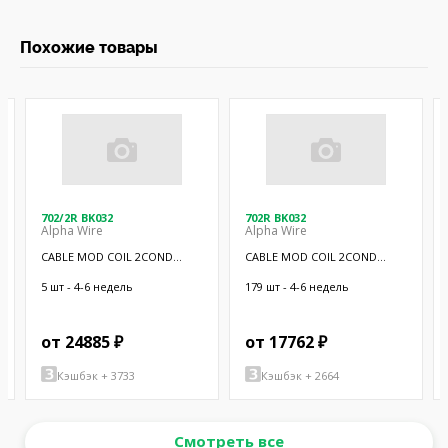
Похожие товары
702/2R BK032
702R BK032
Alpha Wire
Alpha Wire
CABLE MOD COIL 2COND
CABLE MOD COIL 2COND
BLACK 10'
BLACK 5'
5 шт - 4-6 недель
179 шт - 4-6 недель
от 24885 ₽
от 17762 ₽
Кэшбэк + 3733
Кэшбэк + 2664
Смотреть все