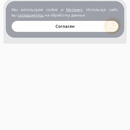
Мы используем cookie и
Метрику
. Используя сайт,
вы
соглашаетесь
на обработку данных.
Согласен
+7 (800) 302-65-54
+7 (495) 133-39-03
info@zener.ru
Компания сертифицирована
ГОСТ ISO 9001-2011
(ISO 9001:2008)